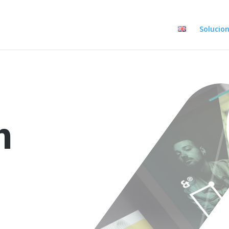
Solucio
n