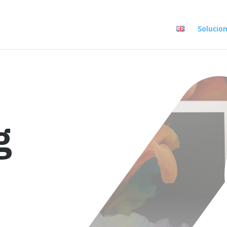
Solucio
g